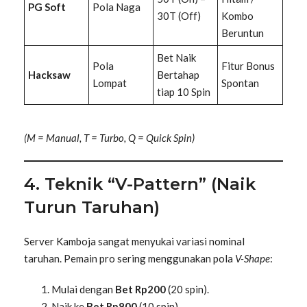
PG Soft
Pola Naga
30T (Off)
Kombo
Beruntun
Bet Naik
Pola
Fitur Bonus
Hacksaw
Bertahap
Lompat
Spontan
tiap 10 Spin
(M = Manual, T = Turbo, Q = Quick Spin)
4. Teknik “V-Pattern” (Naik
Turun Taruhan)
Server Kamboja sangat menyukai variasi nominal
taruhan. Pemain pro sering menggunakan pola
V-Shape
:
Mulai dengan
Bet Rp200
(20 spin).
Naik ke
Bet Rp800
(10 spin).