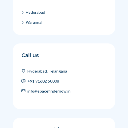
Hyderabad
Warangal
Call us
Hyderabad, Telangana
+91 91602 50008
info@spacefindernow.in