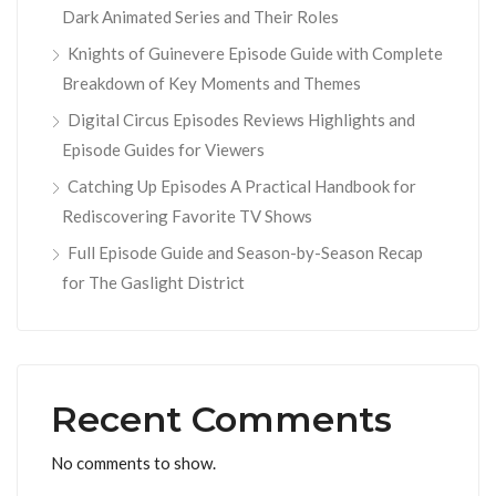
Dark Animated Series and Their Roles
Knights of Guinevere Episode Guide with Complete
Breakdown of Key Moments and Themes
Digital Circus Episodes Reviews Highlights and
Episode Guides for Viewers
Catching Up Episodes A Practical Handbook for
Rediscovering Favorite TV Shows
Full Episode Guide and Season-by-Season Recap
for The Gaslight District
Recent Comments
No comments to show.