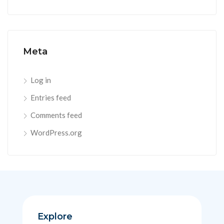
Meta
Log in
Entries feed
Comments feed
WordPress.org
Explore