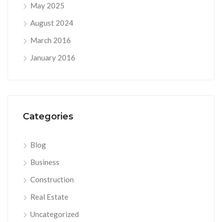
May 2025
August 2024
March 2016
January 2016
Categories
Blog
Business
Construction
Real Estate
Uncategorized