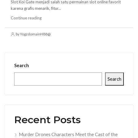
Slot Koi Gate menjadi salah satu permainan slot online favorit
karena grafis menarik, fitur...
Continue reading
by YogzdomainH88@
Search
Search
Recent Posts
Murder Drones Characters Meet the Cast of the