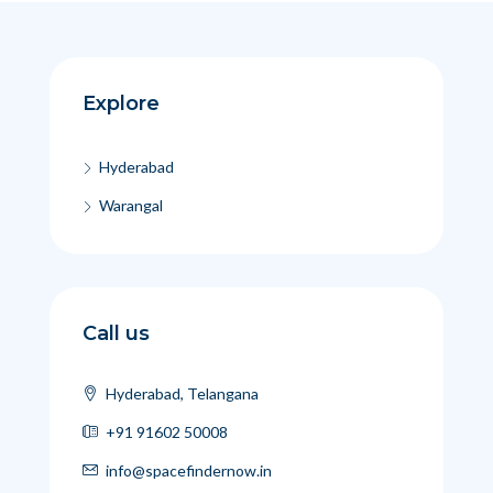
Explore
Hyderabad
Warangal
Call us
Hyderabad, Telangana
+91 91602 50008
info@spacefindernow.in