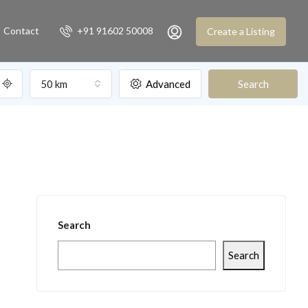
Contact
+91 91602 50008
Create a Listing
50 km
Advanced
Search
Search
Search