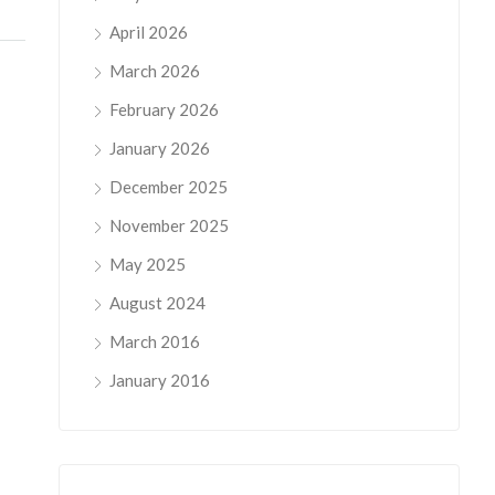
April 2026
March 2026
February 2026
January 2026
December 2025
November 2025
May 2025
August 2024
March 2016
January 2016