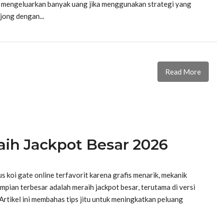
s mengeluarkan banyak uang jika menggunakan strategi yang
jong dengan...
Read More
 Raih Jackpot Besar 2026
us koi gate online terfavorit karena grafis menarik, mekanik
impian terbesar adalah meraih jackpot besar, terutama di versi
Artikel ini membahas tips jitu untuk meningkatkan peluang