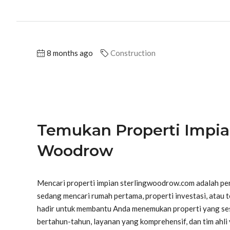
8 months ago
Construction
Temukan Properti Impia
Woodrow
Mencari properti impian sterlingwoodrow.com adalah pe
sedang mencari rumah pertama, properti investasi, atau
hadir untuk membantu Anda menemukan properti yang se
bertahun-tahun, layanan yang komprehensif, dan tim ahli 