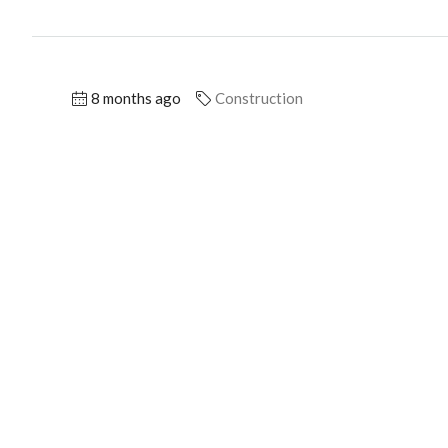
8 months ago
Construction