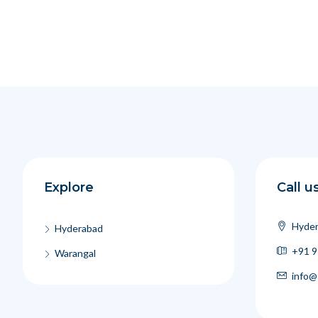
Explore
Call u
Hyder
Hyderabad
+91 9
Warangal
info@