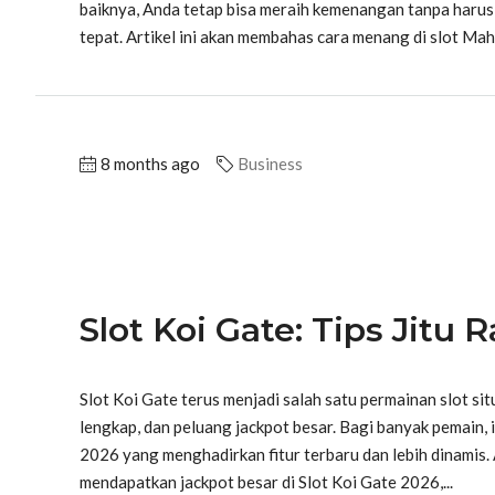
baiknya, Anda tetap bisa meraih kemenangan tanpa haru
tepat. Artikel ini akan membahas cara menang di slot Mah
8 months ago
Business
Slot Koi Gate: Tips Jitu
Slot Koi Gate terus menjadi salah satu permainan slot sit
lengkap, dan peluang jackpot besar. Bagi banyak pemain, 
2026 yang menghadirkan fitur terbaru dan lebih dinamis. 
mendapatkan jackpot besar di Slot Koi Gate 2026,...