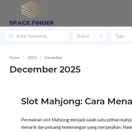
Status
Type
Home
2025
December
December 2025
Slot Mahjong: Cara Men
Permainan slot Mahjong menjadi salah satu pilihan mahjo
menarik dan peluang kemenangan yang menjanjikan. Namun