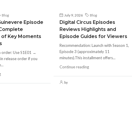
Blog
July 9, 2026
Blog
Guinevere Episode
Digital Circus Episodes
 Complete
Reviews Highlights and
 of Key Moments
Episode Guides for Viewers
s
Recommendation: Launch with Season 1,
Episode 3 (approximately 11
h order: Use S1E01 →
minutes).This installment offers...
 release order if you
...
Continue reading
g
by