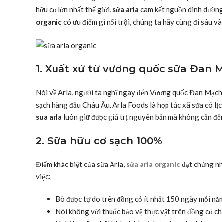
hữu cơ lớn nhất thế giới,
sữa arla
cam kết nguồn dinh dưỡng 
organic
có ưu điểm gì nổi trội, chúng ta hãy cùng đi sâu vào
1. Xuất xứ từ vương quốc sữa Đan 
Nói về Arla, người ta nghĩ ngay đến Vương quốc Đan Mạch
sạch hàng đầu Châu Âu. Arla Foods là hợp tác xã sữa có lịch
sua arla
luôn giữ được giá trị nguyên bản mà không cần đế
2. Sữa hữu cơ sạch 100%
Điểm khác biệt của sữa Arla,
sữa arla organic
đạt chứng nh
việc:
Bò được tự do trên đồng cỏ ít nhất 150 ngày mỗi nă
Nói không với thuốc bảo vệ thực vật trên đồng cỏ ch