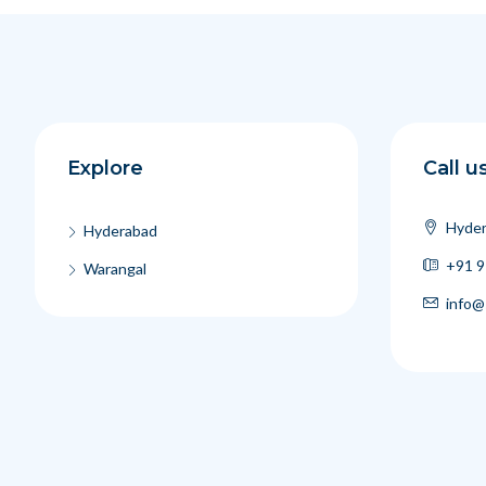
Explore
Call u
Hyder
Hyderabad
+91 9
Warangal
info@