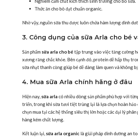
Nghiêm cấm chất kích thích sinh trưởng cho bò sữa.
Thức ăn cho bò đạt chuẩn organic.
Nhờ vậy, nguồn sữa thu được luôn chứa hàm lượng dinh dưỡ
3. Công dụng của sữa Arla cho bé v
Sản phẩm
sữa arla cho bé
tập trung vào việc tăng cường hệ
xương răng chắc khỏe. Bên cạnh đó, protein dễ hấp thụ tro
sữa nhạt thanh cũng giúp bé dễ dàng làm quen và không bị
4. Mua sữa Arla chính hãng ở đâu
Hiện nay,
sữa arla
có nhiều dòng sản phẩm phù hợp với từng
triển, trong khi sữa tươi tiệt trùng lại là lựa chọn hoàn hả
chọn mua tại các hệ thống siêu thị lớn hoặc các đại lý phân
hàng kém chất lượng.
Kết luận lại,
sữa arla organic
là giải pháp dinh dưỡng an to