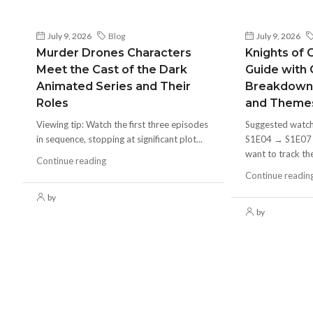
July 9, 2026
Blog
July 9, 2026
Murder Drones Characters
Knights of 
Meet the Cast of the Dark
Guide with
Animated Series and Their
Breakdown
Roles
and Theme
Viewing tip: Watch the first three episodes
Suggested watc
in sequence, stopping at significant plot...
S1E04 → S1E07 in
want to track the
Continue reading
Continue readin
by
by